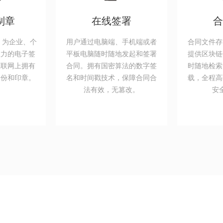
制章
在线签署
合
，为企业、个
用户通过电脑端、手机端或者
合同文件存
效力的电子签
平板电脑随时随地发起和签署
提供区块链
互联网上拥有
合同。拥有国密算法的数字签
时随地检索
身份和印章。
名和时间戳技术，保障合同合
载，全程高
法有效，无篡改。
安